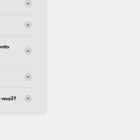
onto
e-mail?