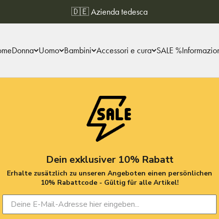
🇩🇪 Azienda tedesca
ome
Donna
Uomo
Bambini
Accessori e cura
SALE %
Informazio
Dein exklusiver 10% Rabatt
Erhalte zusätzlich zu unseren Angeboten einen persönlichen
10% Rabattcode - Gültig für alle Artikel!