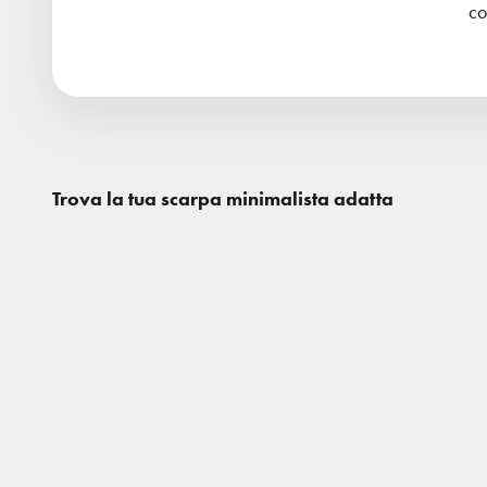
co
Trova la tua scarpa minimalista adatta
Risparmia il 50%
Risparmia i
Sneakers
Sport e tem
Sneakers