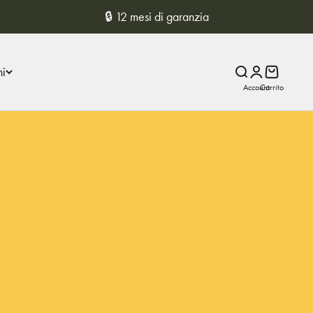
🔒 12 mesi di garanzia
ni
Ricerca
Registro
Carrito