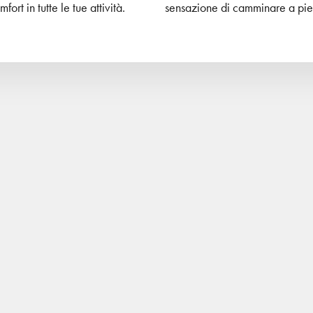
mfort in tutte le tue attività.
sensazione di camminare a pie
l 50%
Risparmia il 50%
po libero
Trekking
Outdoor