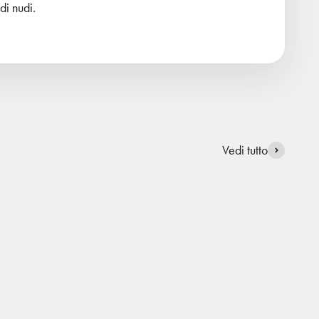
di nudi.
Vedi tutto
Risparmia il 50%
Halbhoch
Sneaker