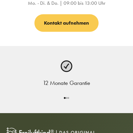
Mo. - Di. & Do. | 09:00 bis 13:00 Uhr
Kontakt aufnehmen
12 Monate Garantie
Gehe zu Element 1
Gehe zu Element 2
Gehe zu Element 3