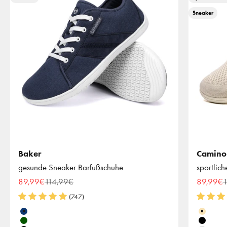
Sneaker
Baker
Camino
gesunde Sneaker Barfußschuhe
sportlic
Angebot
Regulärer Preis
Angebot
R
89,99€
114,99€
89,99€
1
(747)
Farbe
Farbe
Blau
Beige
Khaki
Schwar