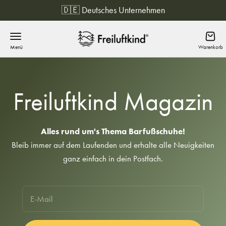
Zum Inhalt springen
🔒 12 Monate Garantie
Freiluftkind
Menü
Waren
Freiluftkind Magazin
Alles rund um's Thema Barfußschuhe!
Bleib immer auf dem Laufenden und erhalte alle Neuigkeiten
ganz einfach in dein Postfach.
E-Mail