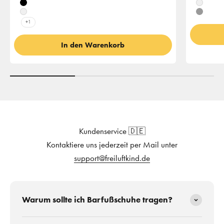
Schwarz
Weiß
Weiß
Grau
+1
In den Warenkorb
Kundenservice 🇩🇪
Kontaktiere uns jederzeit per Mail unter
support@freiluftkind.de
Warum sollte ich Barfußschuhe tragen?