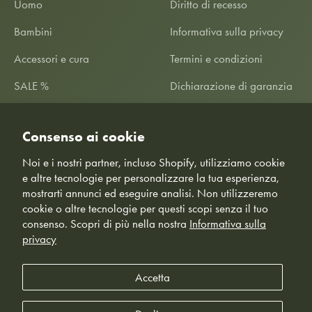
Uomo
Diritto di recesso
Bambini
Informativa sulla privacy
Accessori e cura
Termini e condizioni
SALE %
Dichiarazione di garanzia
Informazioni
Informazioni per i clienti
Consenso ai cookie
Noi e i nostri partner, incluso Shopify, utilizziamo cookie
e altre tecnologie per personalizzare la tua esperienza,
mostrarti annunci ed eseguire analisi. Non utilizzeremo
cookie o altre tecnologie per questi scopi senza il tuo
consenso. Scopri di più nella nostra
Informativa sulla
privacy
© Freiluftkind - Direttamente da Braunschweig 🇩🇪
*Garanzia del prezzo più basso: garantiamo ai nostri clienti il
Accetta
rimborso della differenza di prezzo tra il prodotto acquistato da noi e
un prodotto identico, più economico, offerto da un concorrente