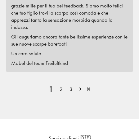
grazie mille per il tuo bel feedback. Siamo molto felici
che tuo figlio trovi la scarpa così comoda e che
apprezzi tanto la sensazione morbida quando la
indossa.
Gli auguriamo ancora tante bellissime esperienze con le
sue nuove scarpe barefoot!
Un caro saluto
Mabel del team Freiluftkind
1
2
3
Servizio clienti 🇩🇪