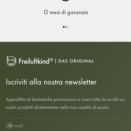
12 mesi di garanzia
Vai all'elemento 1
Vai all'elemento 2
Vai all'elemento 3
Iscriviti alla nostra newsletter
Approfitta di fantastiche promozioni e ricevi tutte le novità sui
nostri prodotti direttamente nella tua casella di posta.
E-mail
Iscriviti