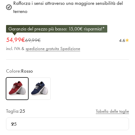
Rafforza i sensi attraverso una maggiore sensibilità del
terreno
Garanzia del prezzo più basso: 15,00€ risparmia!*
Offerta
54,99€
Prezzo regolare
69,99€
4.6
incl. IVA &
spedizione gratuita Spedizione
Colore:
Rosso
Rosso
Blu
Taglia:
25
Tabella delle taglie
25