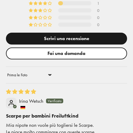
1
0
0
0
Scrivi una recensione
Fai una domanda
Sort by
Irina Wetsch
Scarpe per bambini Freiluftkind
Mia nipote non vuole più togliersi le Scarpe.
Le piace molto camminare con queste scarpe.