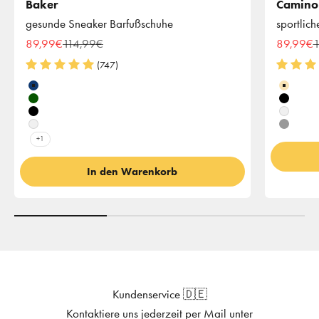
Baker
Camino
gesunde Sneaker Barfußschuhe
sportlic
Angebot
Regulärer Preis
Angebot
R
89,99€
114,99€
89,99€
1
(747)
Farbe
Farbe
Blau
Beige
Khaki
Schwar
Schwarz
Weiß
Weiß
Grau
+1
In den Warenkorb
Kundenservice 🇩🇪
Kontaktiere uns jederzeit per Mail unter