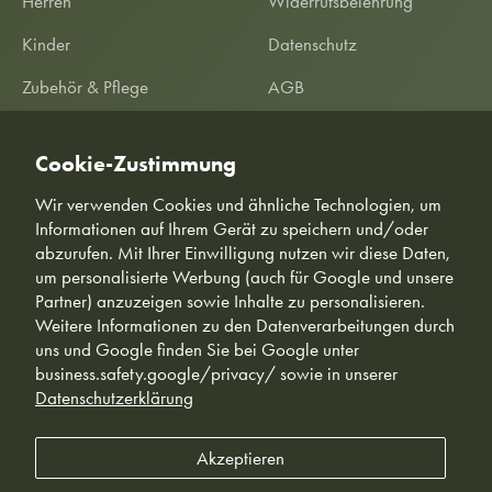
Herren
Widerrufsbelehrung
Kinder
Datenschutz
Zubehör & Pflege
AGB
SALE %
Garantieerklärung
Cookie-Zustimmung
Informationen
Kundeninformationen
Wir verwenden Cookies und ähnliche Technologien, um
Informationen auf Ihrem Gerät zu speichern und/oder
abzurufen. Mit Ihrer Einwilligung nutzen wir diese Daten,
um personalisierte Werbung (auch für Google und unsere
Partner) anzuzeigen sowie Inhalte zu personalisieren.
Weitere Informationen zu den Datenverarbeitungen durch
uns und Google finden Sie bei Google unter
business.safety.google/privacy/ sowie in unserer
© Freiluftkind - Direkt aus Braunschweig 🇩🇪
Datenschutzerklärung
*Tiefstpreis-Garantie: Wir garantieren unseren Kunden die Erstattung
der Preisdifferenz zwischen dem bei uns gekauften Produkt und einem
Akzeptieren
identischen, preisgünstigeren Produkt, das bei einem deutschen
Konkurrenzanbieter innerhalb von 14 Tagen ab Kauf günstiger