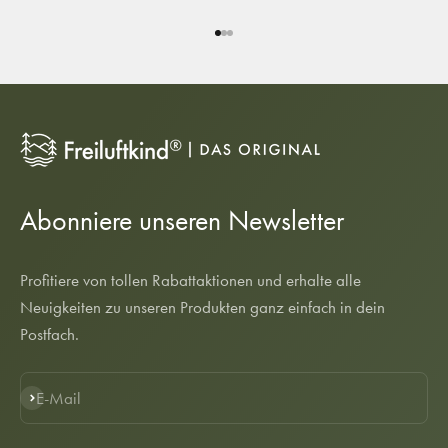
Gehe zu Element 1
Gehe zu Element 2
Gehe zu Element 3
Abonniere unseren Newsletter
Profitiere von tollen Rabattaktionen und erhalte alle
Neuigkeiten zu unseren Produkten ganz einfach in dein
Postfach.
E-Mail
Abonnieren