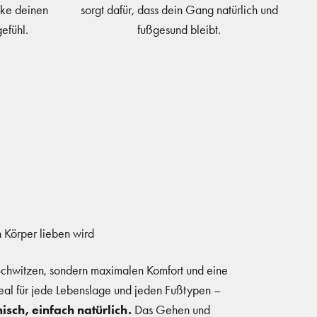
nke deinen
sorgt dafür, dass dein Gang natürlich und
efühl.
fußgesund bleibt.
 Körper lieben wird
Schwitzen, sondern maximalen Komfort und eine
eal für jede Lebenslage und jeden Fußtypen –
sch, einfach natürlich.
Das Gehen und