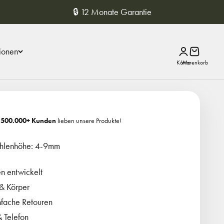
🔒 12 Monate Garantie
ionen
Anmelden
Warenkor
r
500.000+ Kunden
lieben unsere Produkte!
Sohlenhöhe: 4-9mm
n entwickelt
 & Körper
nfache Retouren
 Telefon