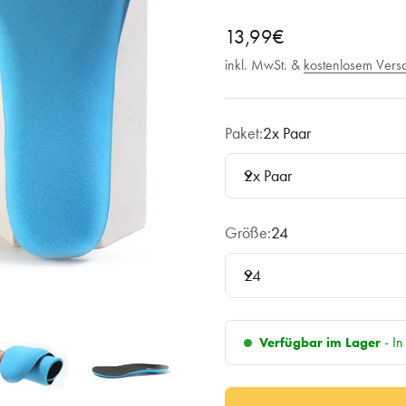
Angebot
13,99€
inkl. MwSt. &
kostenlosem Vers
Paket:
2x Paar
2x Paar
Größe:
24
24
- In
Verfügbar im Lager