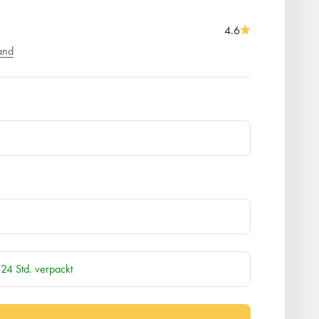
4.6
and
 24 Std. verpackt