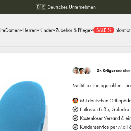
🇩🇪 Deutsches Unternehmen
ite
Damen
Herren
Kinder
Zubehör & Pflege
SALE %
Informat
Dr. Krüger
und übe
MultiFlex-Einlegesohlen - 
Mit deutschen Orthopäde
Entlasten Füße, Gelenke
Kostenloser Versand & ei
Kundenservice per Mail &