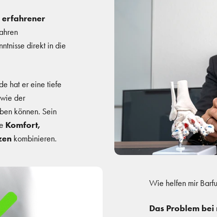
 erfahrener
Jahren
tnisse direkt in die
e hat er eine tiefe
owie der
aben können. Sein
ie
Komfort,
tzen
kombinieren.
Wie helfen mir Barf
Das Problem bei n