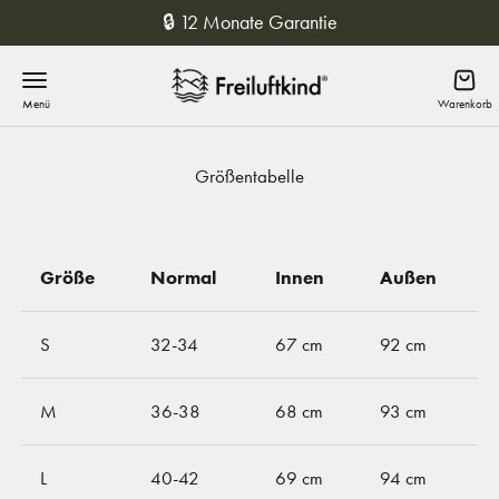
Zum Inhalt springen
🔒 12 Monate Garantie
Freiluftkind
Menü
Waren
Größentabelle
Größe
Normal
Innen
Außen
S
32-34
67 cm
92 cm
M
36-38
68 cm
93 cm
L
40-42
69 cm
94 cm