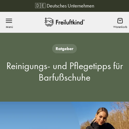
Zum Inhalt springen
🔒 12 Monate Garantie
Freiluftkind
Menü
Waren
Ratgeber
Reinigungs- und Pflegetipps für
Barfußschuhe