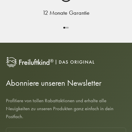
12 Monate Garantie
Gehe zu Element 1
Gehe zu Element 2
Gehe zu Element 3
Abonniere unseren Newsletter
Profitiere von tollen Rabattaktionen und erhalte alle
Neuigkeiten zu unseren Produkten ganz einfach in dein
Postfach.