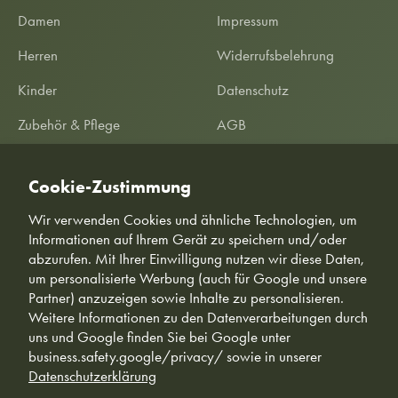
Damen
Impressum
Herren
Widerrufsbelehrung
Kinder
Datenschutz
Zubehör & Pflege
AGB
SALE %
Garantieerklärung
Cookie-Zustimmung
Informationen
Kundeninformationen
Wir verwenden Cookies und ähnliche Technologien, um
Informationen auf Ihrem Gerät zu speichern und/oder
abzurufen. Mit Ihrer Einwilligung nutzen wir diese Daten,
um personalisierte Werbung (auch für Google und unsere
Partner) anzuzeigen sowie Inhalte zu personalisieren.
Weitere Informationen zu den Datenverarbeitungen durch
uns und Google finden Sie bei Google unter
business.safety.google/privacy/ sowie in unserer
© Freiluftkind - Direkt aus Braunschweig 🇩🇪
Datenschutzerklärung
*Tiefstpreis-Garantie: Wir garantieren unseren Kunden die Erstattung